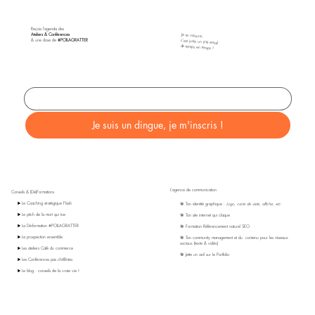
Reçois l'agenda des
Ateliers & Conférences
​Je te rassure,
& une dose de
#POILAGRATTER
c'est juste un p'tit email
de temps en temps !
Indique ton email
*
Je suis un dingue, je m'inscris !
L'agence de communication
Conseils & (Dé)Formations
▶️ Le Coaching stratégique Flash
🎯 Ton identité graphique :
Logo, carte de visite, affiche, etc.
▶️ Le pitch de la mort qui tue
🎯 Ton site internet qui claque
▶️ La Dé-formation #POILAGRATTER
🎯 Formation Référencement naturel SEO
▶️ La prospection ensemble
🎯 Ton community management et du contenu pour les réseaux
sociaux (texte & vidéo)
▶️ Les ateliers Café du commerce
🎯 Jette un œil sur le Portfolio
▶️ Les Conférences pas chi@ntes
▶️ Le blog : conseils de la vraie vie !