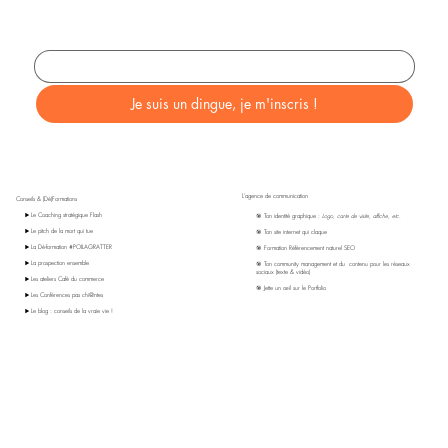
Indique ton email
*
Je suis un dingue, je m'inscris !
L'agence de communication
Conseils & (Dé)Formations
▶️ Le Coaching stratégique Flash
🎯 Ton identité graphique :
Logo, carte de visite, affiche, etc.
▶️ Le pitch de la mort qui tue
🎯 Ton site internet qui claque
▶️ La Dé-formation #POILAGRATTER
🎯 Formation Référencement naturel SEO
▶️ La prospection ensemble
🎯 Ton community management et du contenu pour les réseaux
sociaux (texte & vidéo)
▶️ Les ateliers Café du commerce
🎯 Jette un œil sur le Portfolio
▶️ Les Conférences pas chi@ntes
▶️ Le blog : conseils de la vraie vie !