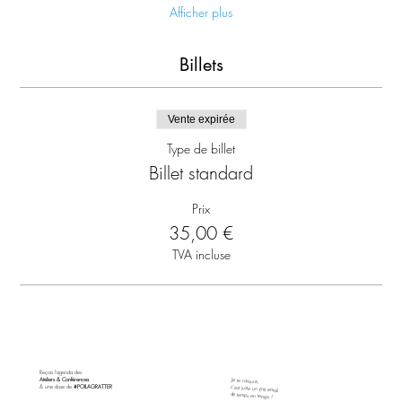
Afficher plus
Billets
Vente expirée
Type de billet
Billet standard
Prix
35,00 €
TVA incluse
Reçois l'agenda des
Ateliers & Conférences
​Je te rassure,
& une dose de
#POILAGRATTER
c'est juste un p'tit email
de temps en temps !