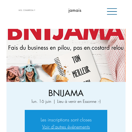
jamais
MOI, COMMERCIAL ?
BNIJAMA
lun. 16 juin
  |  
Lieu à venir en Essonne :-)
Les inscriptions sont closes
Voir d'autres événements