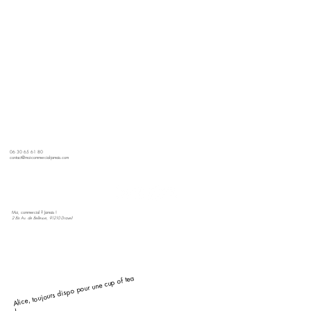
06 30 65 61 80
contact@moi-commercial-jamais.com
Moi, commercial ? Jamais !
2 Bis Av. de Bellevue, 91210 Draveil
Alice, toujours dispo pour une cup of tea
!