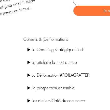
st juste un p'tit email
e temps en temps !
Je s
Conseils & (Dé)Formations
▶️ Le Coaching stratégique Flash
▶️ Le pitch de la mort qui tue
▶️ La Dé-formation #POILAGRATTER
▶️ La prospection ensemble
▶️ Les ateliers Café du commerce