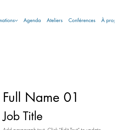
mations
Agenda
Ateliers
Conférences
À propos
C
Full Name 01
Job Title
Add paragraph text. Click “Edit Text” to update