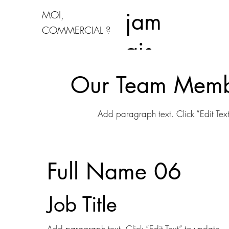
jam
MOI,
COMMERCIAL ?
ais
Our Team Memb
Add paragraph text. Click “Edit Tex
Full Name 06
Job Title
Add paragraph text. Click “Edit Text” to update