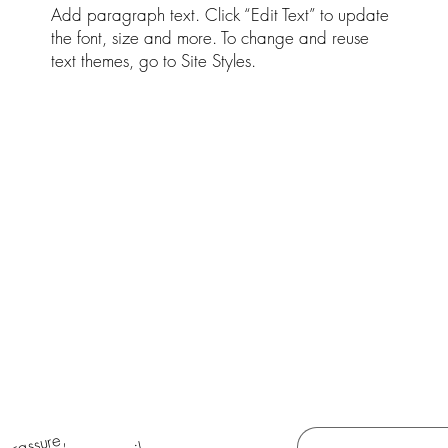
Add paragraph text. Click “Edit Text” to update
the font, size and more. To change and reuse
text themes, go to Site Styles.
Indique ton email
*
te rassure,