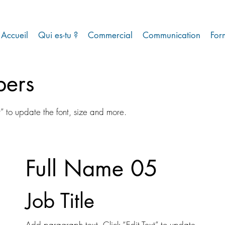
Accueil
Qui es-tu ?
Commercial
Communication
For
ers
t” to update the font, size and more.
Full Name 05
Job Title
Add paragraph text. Click “Edit Text” to update