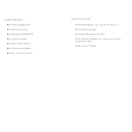
L'agence de communication
Conseils & (Dé)Formations
▶️ Le Coaching stratégique Flash
🎯 Ton identité graphique :
Logo, carte de visite, affiche, etc.
▶️ Le pitch de la mort qui tue
🎯 Ton site internet qui claque
▶️ La Dé-formation #POILAGRATTER
🎯 Formation Référencement naturel SEO
▶️ La prospection ensemble
🎯 Ton community management et du contenu pour les réseaux
sociaux (texte & vidéo)
▶️ Les ateliers Café du commerce
🎯 Jette un œil sur le Portfolio
▶️ Les Conférences pas chi@ntes
▶️ Le blog : conseils de la vraie vie !