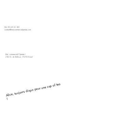
06 30 65 61 80
contact@moi-commercial-jamais.com
Moi, commercial ? Jamais !
2 Bis Av. de Bellevue, 91210 Draveil
Alice, toujours dispo pour une cup of tea
!