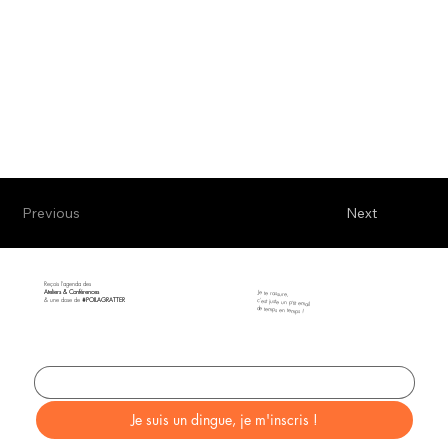
Previous
Next
Reçois l'agenda des
Ateliers & Conférences
​Je te rassure,
& une dose de
#POILAGRATTER
c'est juste un p'tit email
de temps en temps !
Indique ton email
*
Je suis un dingue, je m'inscris !