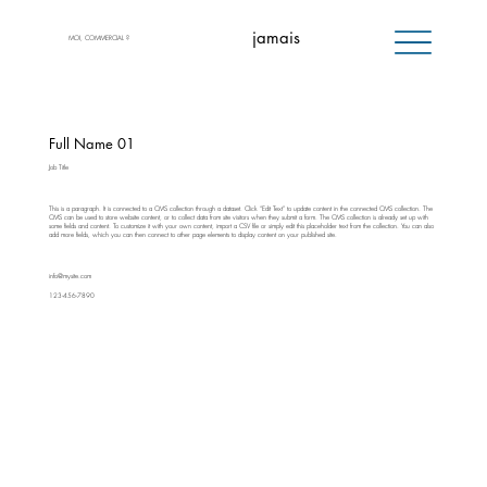
jamais
MOI, COMMERCIAL ?
Full Name 01
Job Title
This is a paragraph. It is connected to a CMS collection through a dataset. Click “Edit Text” to update content in the connected CMS collection. The
CMS can be used to store website content, or to collect data from site visitors when they submit a form. The CMS collection is already set up with
some fields and content. To customize it with your own content, import a CSV file or simply edit this placeholder text from the collection. You can also
add more fields, which you can then connect to other page elements to display content on your published site.
info@mysite.com
123-456-7890